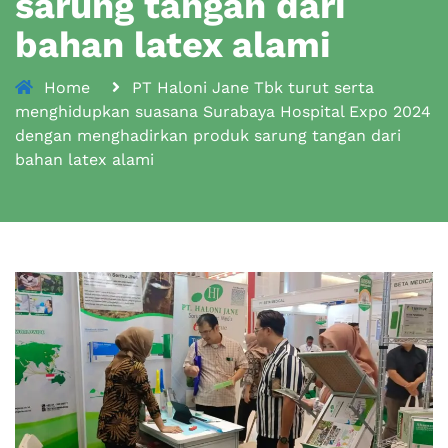
sarung tangan dari
bahan latex alami
Home
PT Haloni Jane Tbk turut serta
menghidupkan suasana Surabaya Hospital Expo 2024
dengan menghadirkan produk sarung tangan dari
bahan latex alami