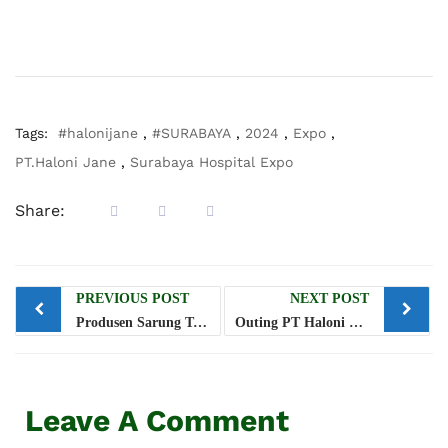
Tags:
#halonijane
,
#SURABAYA
,
2024
,
Expo
,
PT.Haloni Jane
,
Surabaya Hospital Expo
Share:
PREVIOUS POST
NEXT POST
Produsen Sarung Tangan Medis dalam Negeri PT. Haloni Jane Tbk, Jalin Kerjasama dengan Perusahaan Turki
Outing PT Haloni Jane Tbk Tingkatkan Semangat dan Kebersamaan Karyawan
Leave A Comment